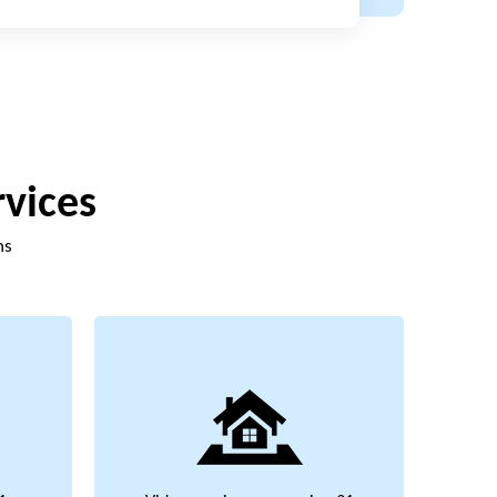
rvices
ns