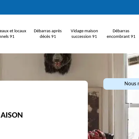
eaux et locaux
Débarras après
Vidage maison
Débarras
nnels 91
décès 91
succession 91
encombrant 91
Nous n
MAISON