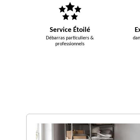
Service Étoilé
E
Débarras particuliers &
dan
professionnels