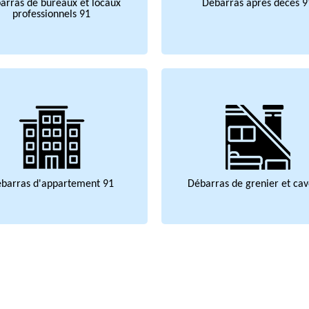
arras de bureaux et locaux
Débarras après décès 9
professionnels 91
barras d'appartement 91
Débarras de grenier et cav