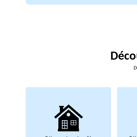
Décou
D