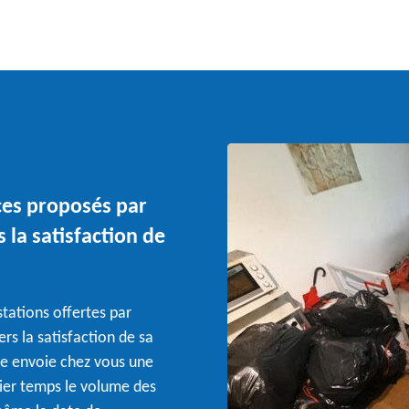
ices proposés par
s la satisfaction de
stations offertes par
ers la satisfaction de sa
elle envoie chez vous une
ier temps le volume des