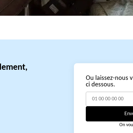
idement,
Ou laissez-nous 
ci dessous.
Env
On vou