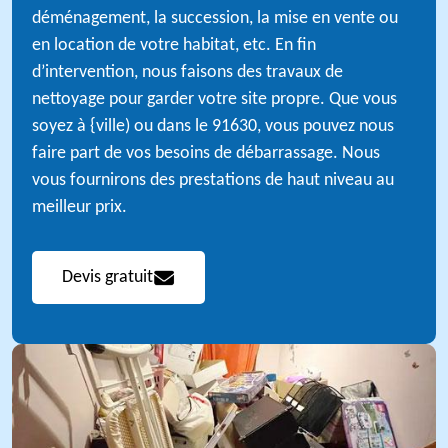
déménagement, la succession, la mise en vente ou
en location de votre habitat, etc. En fin
d’intervention, nous faisons des travaux de
nettoyage pour garder votre site propre. Que vous
soyez à {ville) ou dans le 91630, vous pouvez nous
faire part de vos besoins de débarrassage. Nous
vous fournirons des prestations de haut niveau au
meilleur prix.
Devis gratuit