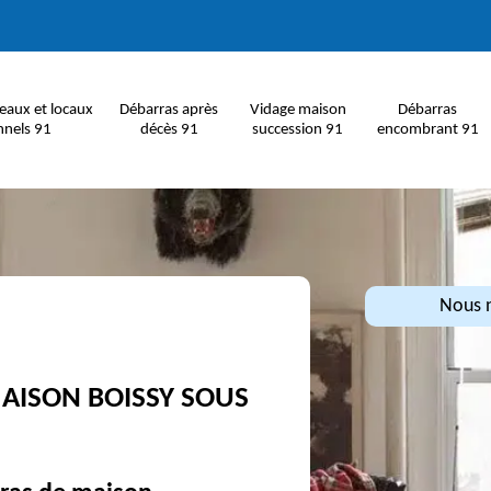
eaux et locaux
Débarras après
Vidage maison
Débarras
nnels 91
décès 91
succession 91
encombrant 91
Nous n
AISON BOISSY SOUS