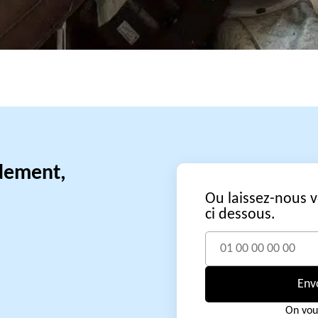
idement,
Ou laissez-nous 
ci dessous.
Env
On vou