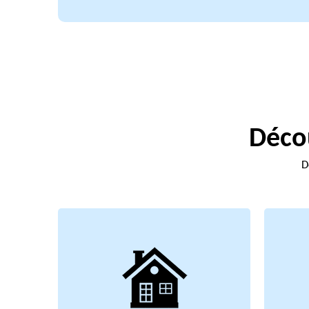
Décou
D