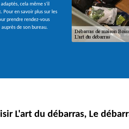
s adaptés, cela même s’il
. Pour en savoir plus sur les
pour prendre rendez-vous
 auprès de son bureau.
sir L'art du débarras, Le débarr