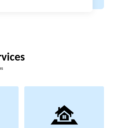
rvices
ns