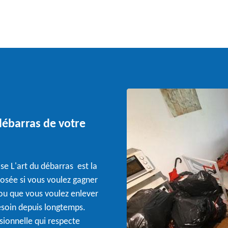
 débarras de votre
se L'art du débarras est la
posée si vous voulez gagner
 ou que vous voulez enlever
besoin depuis longtemps.
sionnelle qui respecte