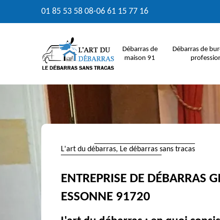
01 85 53 58 08
-
06 61 15 77 16
Débarras de
Débarras de bur
maison 91
professio
L'art du débarras, Le débarras sans tracas
ENTREPRISE DE DÉBARRAS G
ESSONNE 91720