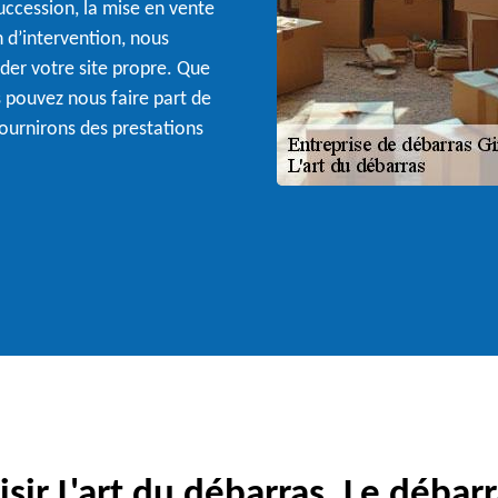
ccession, la mise en vente
n d’intervention, nous
der votre site propre. Que
s pouvez nous faire part de
ournirons des prestations
sir L'art du débarras, Le débarr