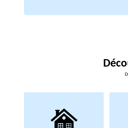
Décou
D