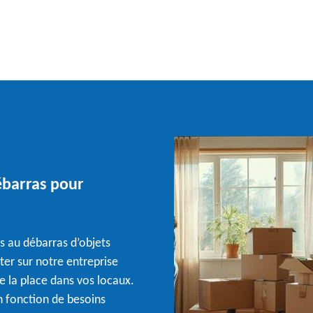
débarras pour
és au débarras d’objets
er sur notre entreprise
e la place dans vos locaux.
 fonction de besoins