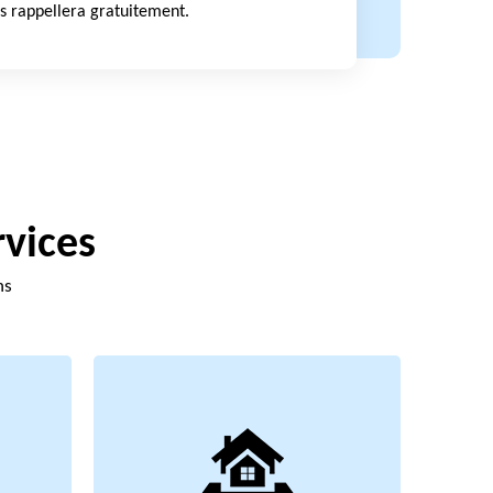
s rappellera gratuitement.
rvices
ns