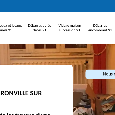
eaux et locaux
Débarras après
Vidage maison
Débarras
nnels 91
décès 91
succession 91
encombrant 91
Nous n
IRONVILLE SUR