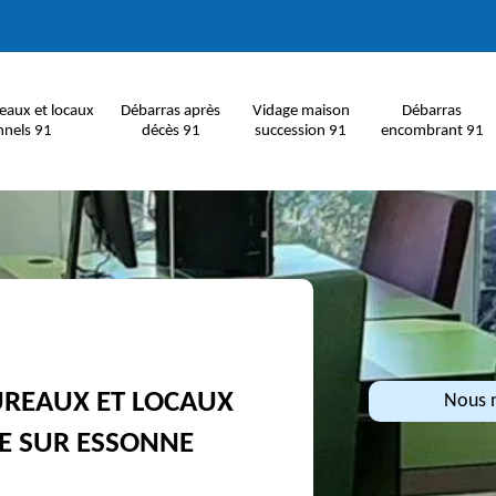
eaux et locaux
Débarras après
Vidage maison
Débarras
nnels 91
décès 91
succession 91
encombrant 91
UREAUX ET LOCAUX
Nous n
E SUR ESSONNE