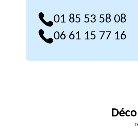
01 85 53 58 08
06 61 15 77 16
Décou
D