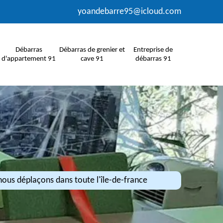
yoandebarre95@icloud.com
Débarras
Débarras de grenier et
Entreprise de
d'appartement 91
cave 91
débarras 91
ous déplaçons dans toute l'île-de-france