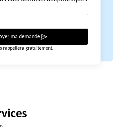
oyer ma demande
s rappellera gratuitement.
rvices
ns