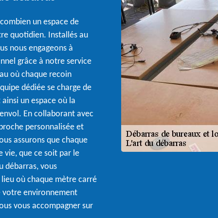
 combien un espace de
e quotidien. Installés au
ous nous engageons à
nnel grâce à notre service
eau où chaque recoin
e équipe dédiée se charge de
 ainsi un espace où la
envol. En collaborant avec
pproche personnalisée et
nous assurons que chaque
vie, que ce soit par le
du débarras, vous
 lieu où chaque mètre carré
de votre environnement
z-nous vous accompagner sur