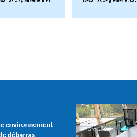
barras d'appartement 91
Débarras de grenier et cav
tre environnement
 de débarras