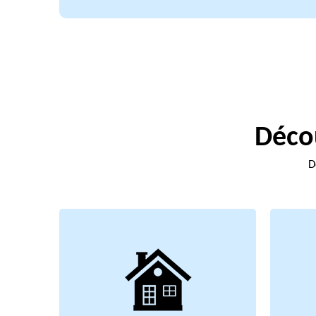
Décou
D