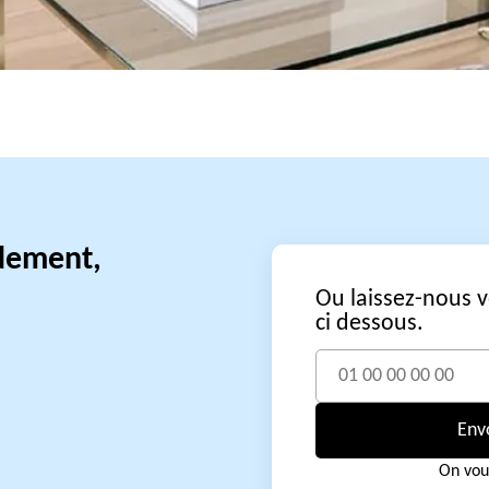
idement,
Ou laissez-nous 
ci dessous.
Env
On vou