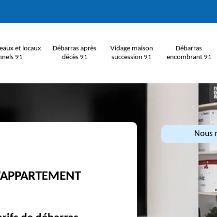
eaux et locaux
Débarras après
Vidage maison
Débarras
nnels 91
décès 91
succession 91
encombrant 91
Nous n
D'APPARTEMENT