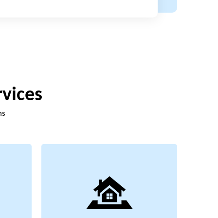
rvices
ns