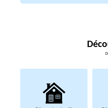
Décou
D