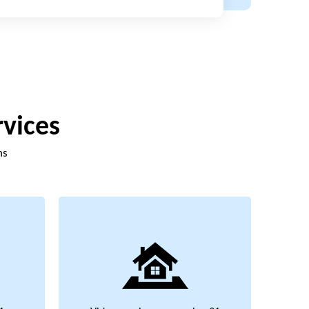
rvices
ns