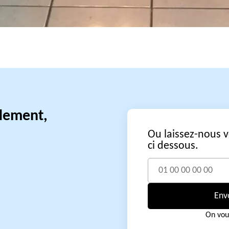
idement,
Ou laissez-nous 
ci dessous.
Env
On vou