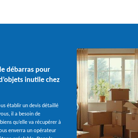
de débarras pour
’objets inutile chez
us établir un devis détaillé
ous, il a besoin de
iens qu’elle va récupérer à
 vous enverra un opérateur