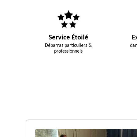
Service Étoilé
E
Débarras particuliers &
dan
professionnels