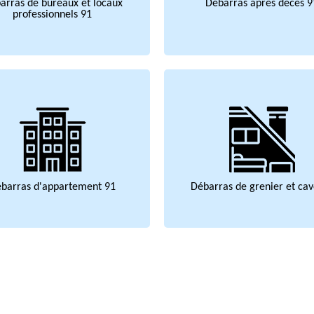
arras de bureaux et locaux
Débarras après décès 9
professionnels 91
barras d'appartement 91
Débarras de grenier et cav