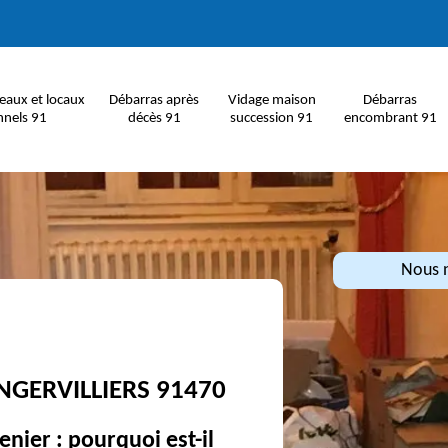
eaux et locaux
Débarras après
Vidage maison
Débarras
nnels 91
décès 91
succession 91
encombrant 91
Nous n
NGERVILLIERS 91470
nier : pourquoi est-il