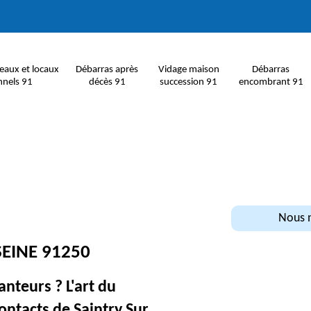
eaux et locaux
Débarras après
Vidage maison
Débarras
nnels 91
décès 91
succession 91
encombrant 91
Nous n
EINE 91250
anteurs ? L'art du
ontacts de Saintry Sur