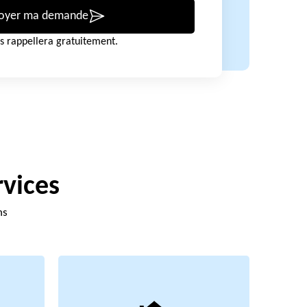
oyer ma demande
s rappellera gratuitement.
rvices
ns