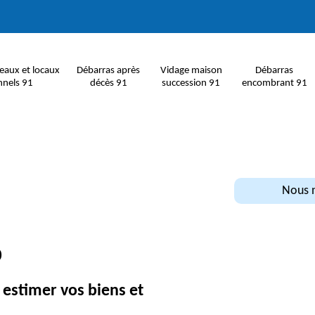
eaux et locaux
Débarras après
Vidage maison
Débarras
nnels 91
décès 91
succession 91
encombrant 91
Nous n
0
 estimer vos biens et