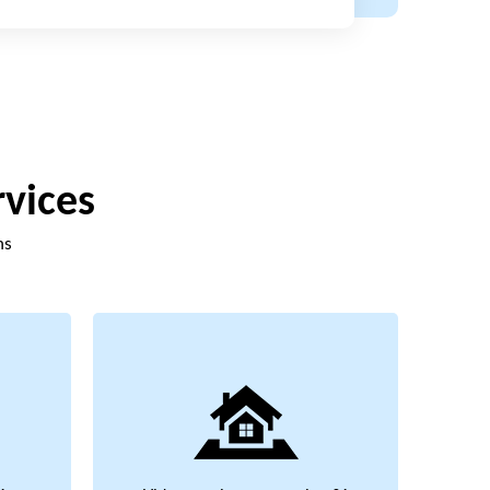
rvices
ns