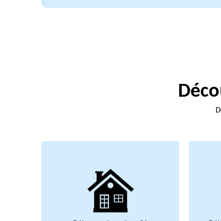
Décou
D