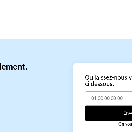
idement,
Ou laissez-nous 
ci dessous.
Env
On vou