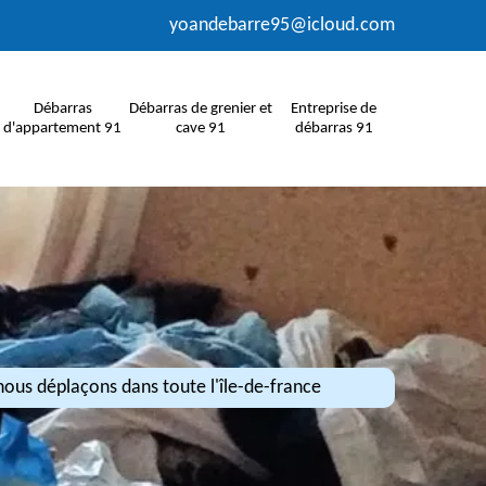
yoandebarre95@icloud.com
Débarras
Débarras de grenier et
Entreprise de
d'appartement 91
cave 91
débarras 91
ous déplaçons dans toute l'île-de-france