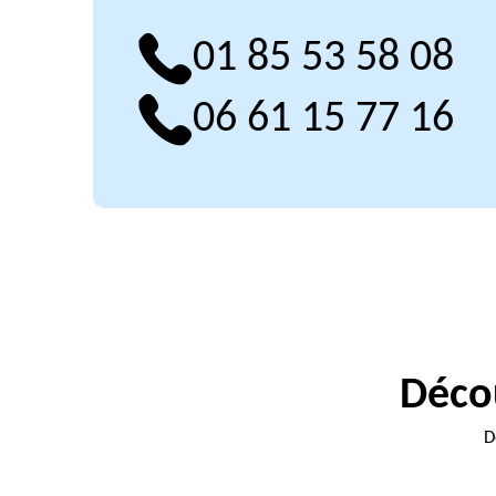
01 85 53 58 08
06 61 15 77 16
Décou
D