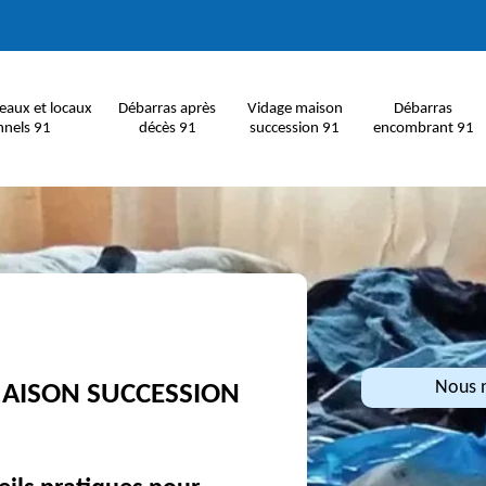
eaux et locaux
Débarras après
Vidage maison
Débarras
nnels 91
décès 91
succession 91
encombrant 91
Nous n
MAISON SUCCESSION