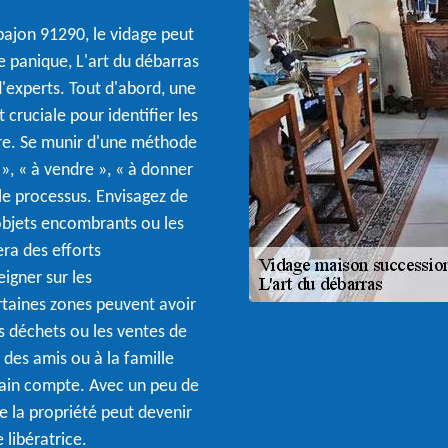
pajon 91290, le vidage peut
 panique, L'art du débarras
d'experts. Tout d'abord, une
cruciale pour identifier les
ère. Se munir d'une méthode
 », « à vendre », « à donner
 le processus. Envisagez de
 objets encombrants ou les
ra des efforts
igner sur les
rtaines zones peuvent avoir
des déchets ou les ventes de
à des amis ou à la famille
main compte. Avec un peu de
de la propriété peut devenir
libératrice.