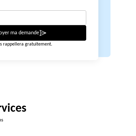
oyer ma demande
s rappellera gratuitement.
rvices
ns