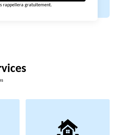
s rappellera gratuitement.
rvices
ns