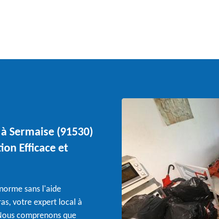
 à Sermaise (91530)
tion Efficace et
norme sans l'aide
as, votre expert local à
. Nous comprenons que