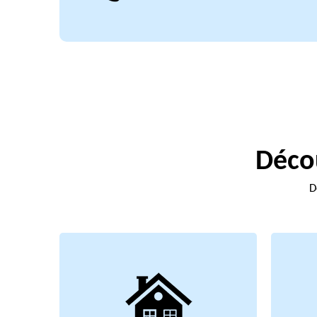
Décou
D