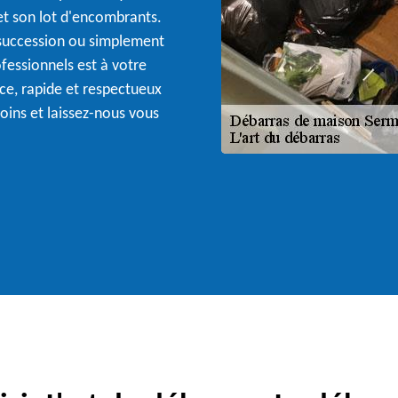
et son lot d'encombrants.
succession ou simplement
ofessionnels est à votre
ce, rapide et respectueux
oins et laissez-nous vous