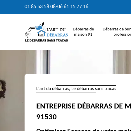
01 85 53 58 08
-
06 61 15 77 16
Débarras de
Débarras de bur
maison 91
professio
L'art du débarras, Le débarras sans tracas
ENTREPRISE DÉBARRAS DE 
91530