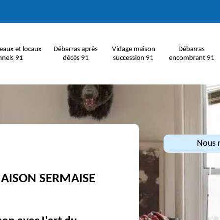
eaux et locaux
Débarras après
Vidage maison
Débarras
nnels 91
décès 91
succession 91
encombrant 91
Nous n
MAISON SERMAISE