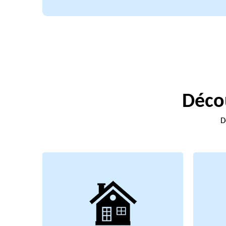
Décou
D