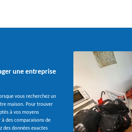
ager une entreprise
lorsque vous recherchez un
otre maison. Pour trouver
aptés à vos moyens
r à des comparaisons de
ez des données exactes