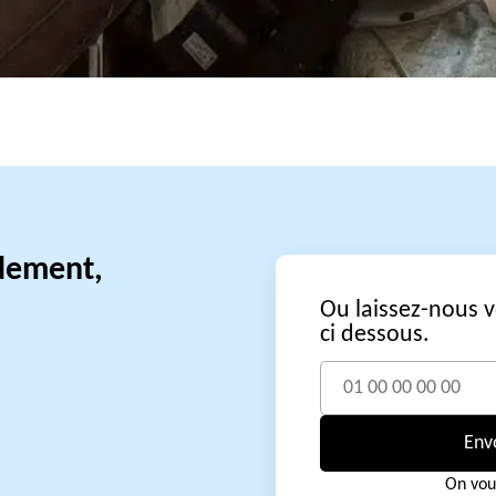
idement,
Ou laissez-nous 
ci dessous.
Env
On vou