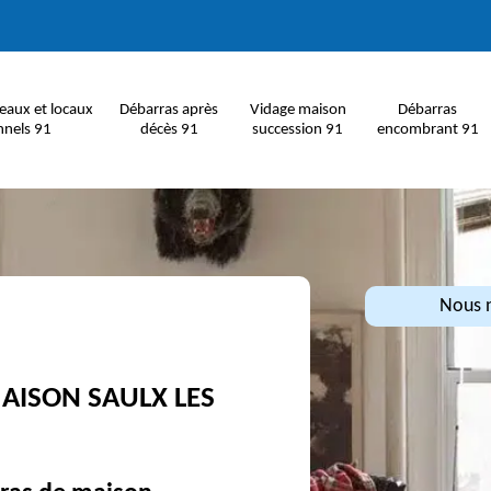
eaux et locaux
Débarras après
Vidage maison
Débarras
nnels 91
décès 91
succession 91
encombrant 91
Nous n
AISON SAULX LES