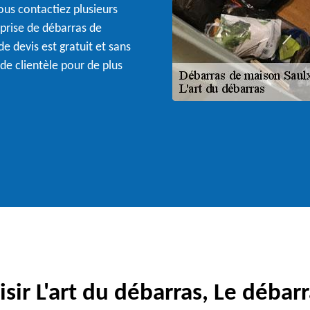
ous contactiez plusieurs
eprise de débarras de
e devis est gratuit et sans
e clientèle pour de plus
sir L'art du débarras, Le débarr