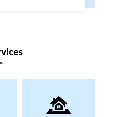
rvices
ns