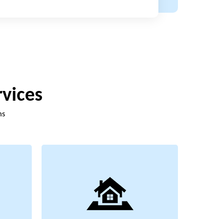
rvices
ns