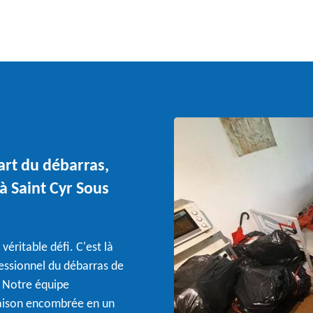
art du débarras,
à Saint Cyr Sous
véritable défi. C'est là
fessionnel du débarras de
. Notre équipe
aison encombrée en un