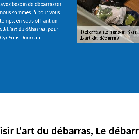
 ayez besoin de débarrasser
, nous sommes là pour vous
 temps, en vous offrant un
e à L'art du débarras, pour
t Cyr Sous Dourdan.
sir L'art du débarras, Le débarr