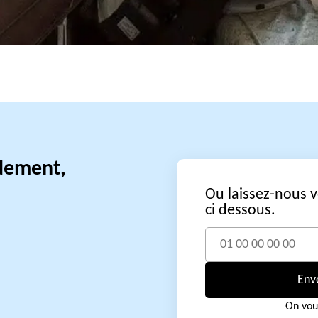
idement,
Ou laissez-nous 
ci dessous.
Env
On vou