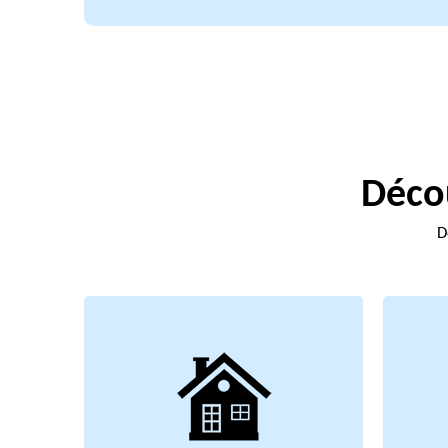
Décou
D