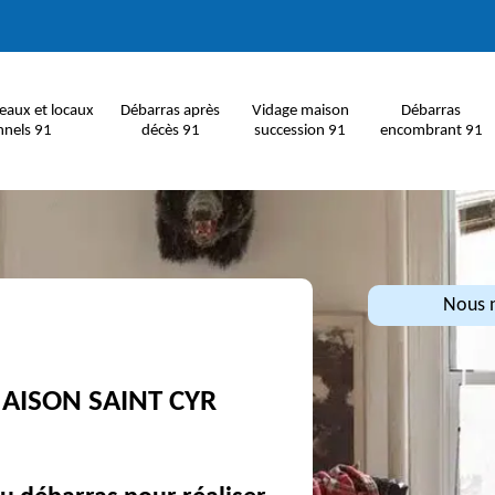
eaux et locaux
Débarras après
Vidage maison
Débarras
nnels 91
décès 91
succession 91
encombrant 91
Nous n
AISON SAINT CYR