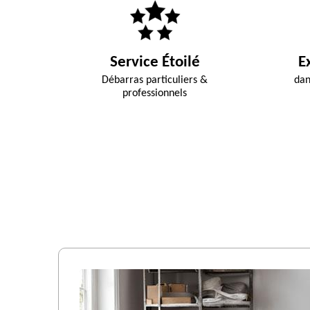
Service Étoilé
E
Débarras particuliers &
dan
professionnels