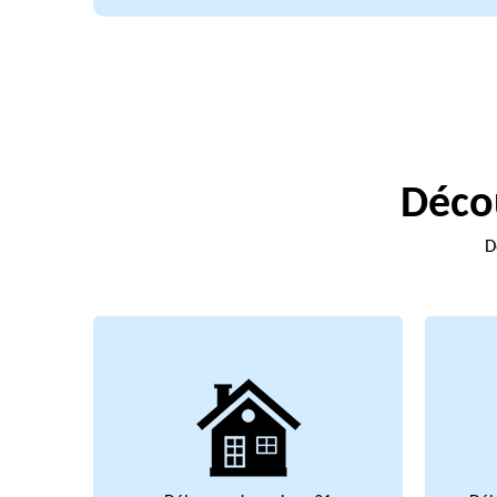
Décou
D