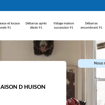
eaux et locaux
Débarras après
Vidage maison
Débarras
nnels 91
décès 91
succession 91
encombrant 91
Nous n
MAISON D HUISON