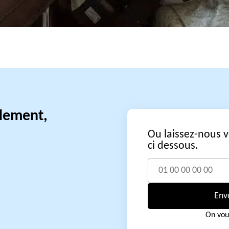
idement,
Ou laissez-nous 
ci dessous.
Env
On vou