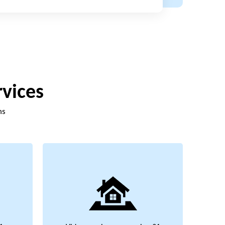
rvices
ns