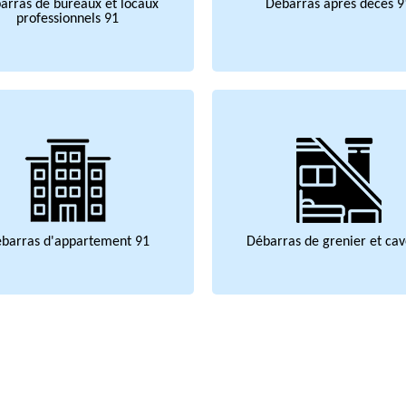
arras de bureaux et locaux
Débarras après décès 9
professionnels 91
barras d'appartement 91
Débarras de grenier et cav