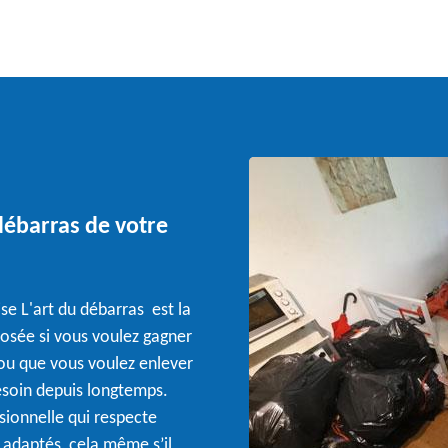
 débarras de votre
se L'art du débarras est la
posée si vous voulez gagner
 ou que vous voulez enlever
besoin depuis longtemps.
sionnelle qui respecte
s adaptés, cela même s’il