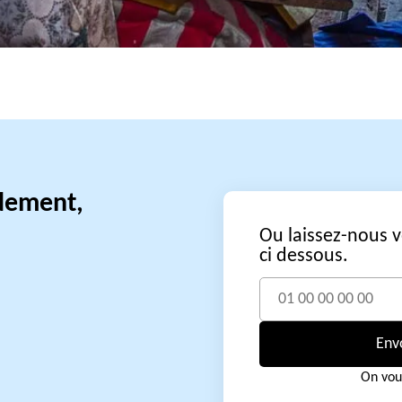
idement,
Ou laissez-nous 
ci dessous.
Env
On vou