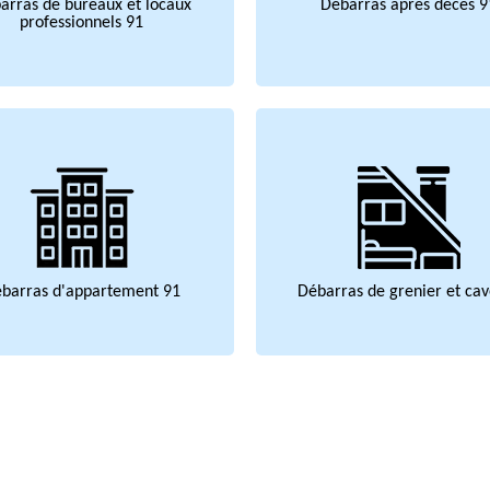
arras de bureaux et locaux
Débarras après décès 9
professionnels 91
barras d'appartement 91
Débarras de grenier et cav