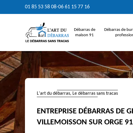
01 85 53 58 08
-
06 61 15 77 16
Débarras de
Débarras de bur
maison 91
professio
L'art du débarras, Le débarras sans tracas
ENTREPRISE DÉBARRAS DE G
VILLEMOISSON SUR ORGE 9