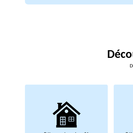
Décou
D