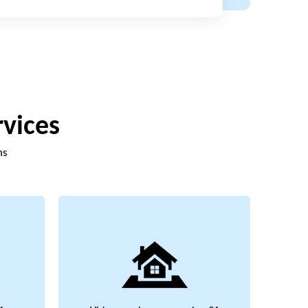
rvices
ns