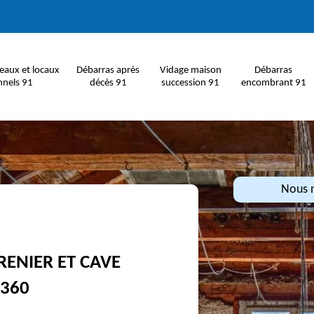
eaux et locaux
Débarras après
Vidage maison
Débarras
nnels 91
décès 91
succession 91
encombrant 91
Nous n
RENIER ET CAVE
1360