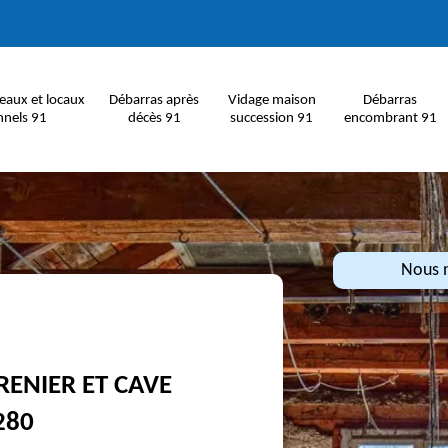
eaux et locaux
Débarras après
Vidage maison
Débarras
nnels 91
décès 91
succession 91
encombrant 91
Nous n
RENIER ET CAVE
280