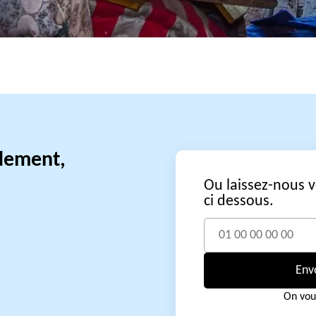
idement,
Ou laissez-nous 
ci dessous.
Env
On vou