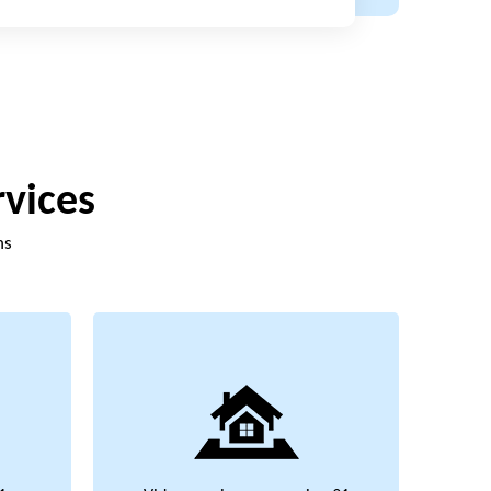
rvices
ns