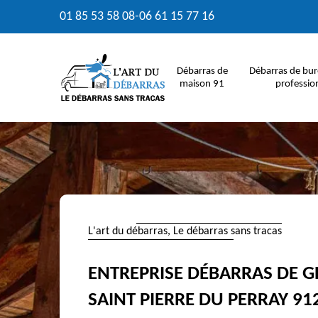
01 85 53 58 08
-
06 61 15 77 16
Débarras de
Débarras de bur
maison 91
professio
L'art du débarras, Le débarras sans tracas
ENTREPRISE DÉBARRAS DE G
SAINT PIERRE DU PERRAY 91