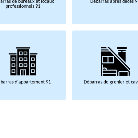
arras de bureaux et locaux
Débarras après décès 9
professionnels 91
barras d'appartement 91
Débarras de grenier et cav