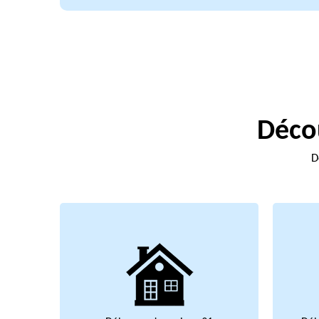
Décou
D