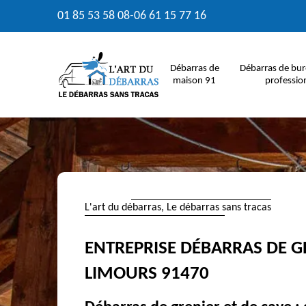
01 85 53 58 08
-
06 61 15 77 16
Débarras de
Débarras de bur
maison 91
professio
L'art du débarras, Le débarras sans tracas
ENTREPRISE DÉBARRAS DE G
LIMOURS 91470