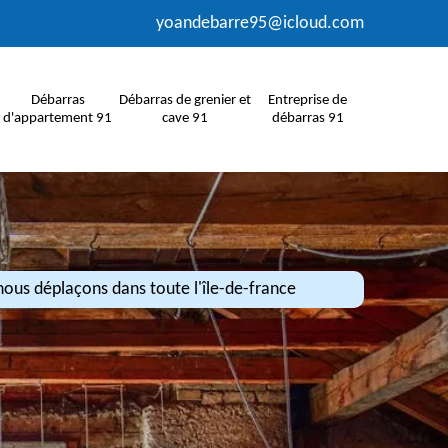
yoandebarre95@icloud.com
Débarras
Débarras de grenier et
Entreprise de
d'appartement 91
cave 91
débarras 91
ous déplaçons dans toute l'île-de-france