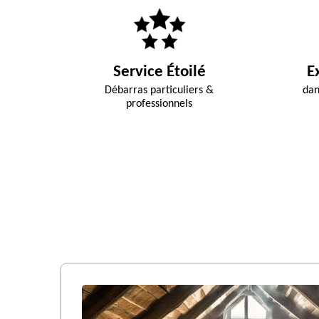
Service Étoilé
E
Débarras particuliers &
dan
professionnels