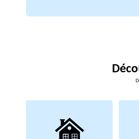
Décou
D