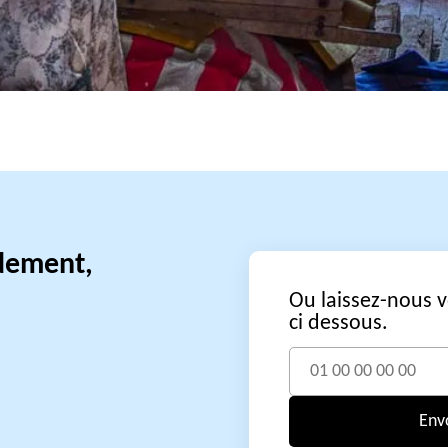
idement,
Ou laissez-nous 
ci dessous.
Env