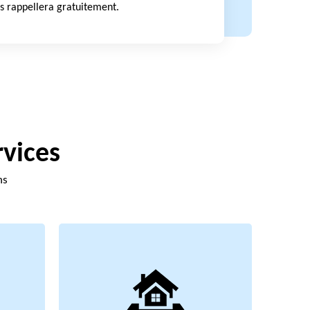
s rappellera gratuitement.
rvices
ns