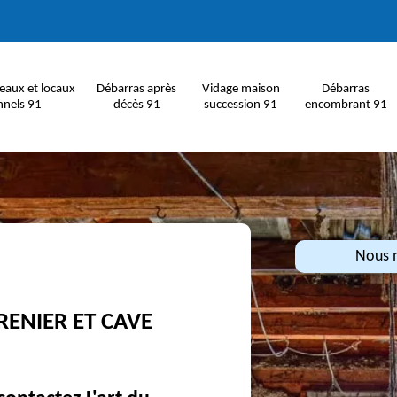
eaux et locaux
Débarras après
Vidage maison
Débarras
nnels 91
décès 91
succession 91
encombrant 91
Nous n
RENIER ET CAVE