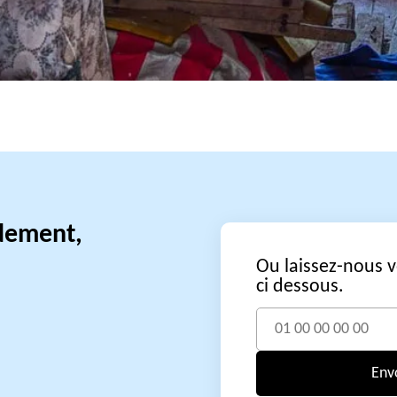
idement,
Ou laissez-nous 
ci dessous.
Env