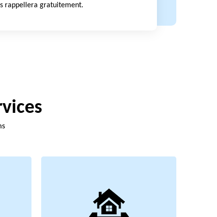
s rappellera gratuitement.
rvices
ns