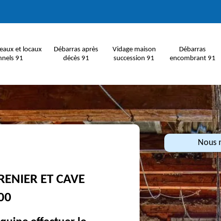
eaux et locaux
Débarras après
Vidage maison
Débarras
nnels 91
décès 91
succession 91
encombrant 91
Nous n
RENIER ET CAVE
00