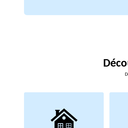
Décou
D