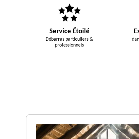
Service Étoilé
E
Débarras particuliers &
dan
professionnels