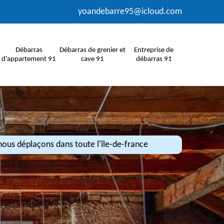
yoandebarre95@icloud.com
Débarras
Débarras de grenier et
Entreprise de
d'appartement 91
cave 91
débarras 91
ous déplaçons dans toute l'île-de-france