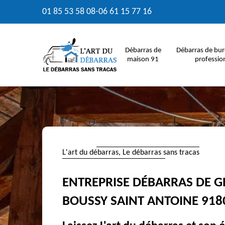
01 85 53 58 08
-
06 61 15 77 16
Débarras de
Débarras de bur
maison 91
professio
L'art du débarras, Le débarras sans tracas
ENTREPRISE DÉBARRAS DE G
BOUSSY SAINT ANTOINE 918