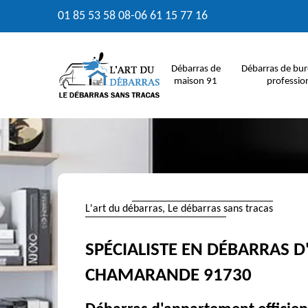
01 85 53 58 08
-
06 61 15 77 16
Débarras de
Débarras de bur
maison 91
professio
L'art du débarras, Le débarras sans tracas
SPÉCIALISTE EN DÉBARRAS 
CHAMARANDE 91730