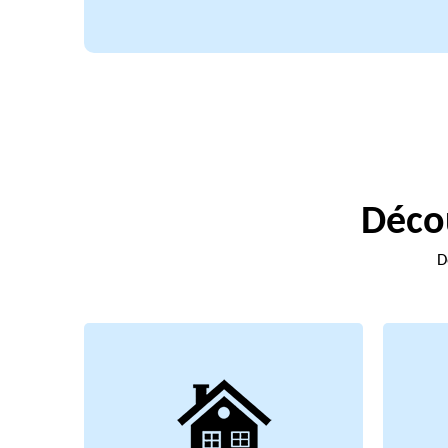
Décou
D