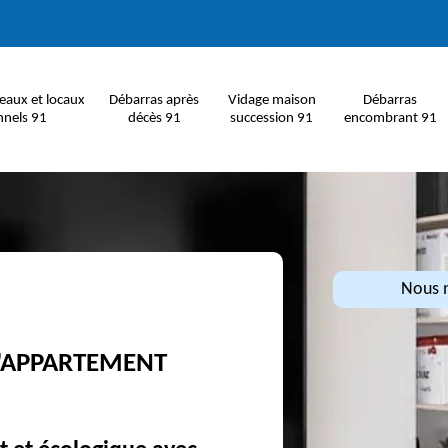
eaux et locaux
Débarras après
Vidage maison
Débarras
nnels 91
décès 91
succession 91
encombrant 91
Nous n
D'APPARTEMENT