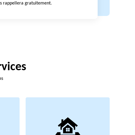
s rappellera gratuitement.
rvices
ns