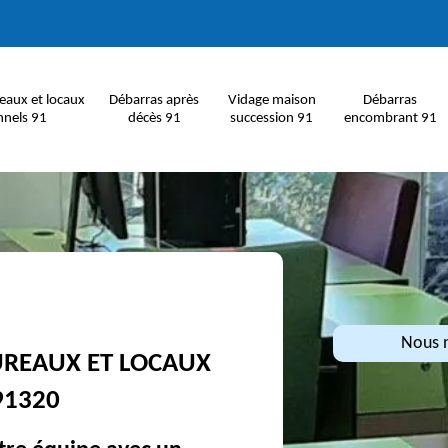
eaux et locaux
Débarras après
Vidage maison
Débarras
nnels 91
décès 91
succession 91
encombrant 91
Nous n
UREAUX ET LOCAUX
91320