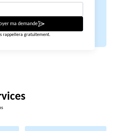
oyer ma demande
s rappellera gratuitement.
rvices
ns