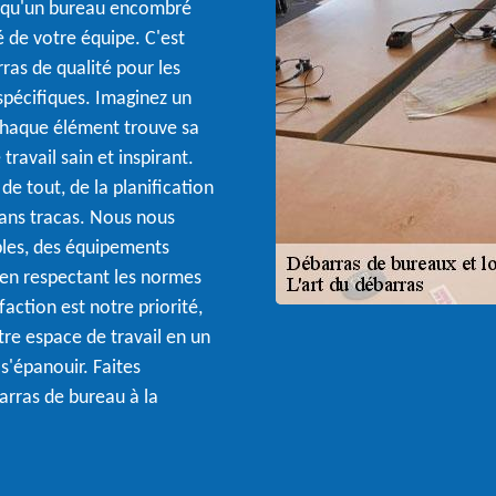
s qu'un bureau encombré
té de votre équipe. C'est
ras de qualité pour les
spécifiques. Imaginez un
chaque élément trouve sa
ravail sain et inspirant.
e tout, de la planification
 sans tracas. Nous nous
les, des équipements
t en respectant les normes
action est notre priorité,
re espace de travail en un
 s'épanouir. Faites
arras de bureau à la