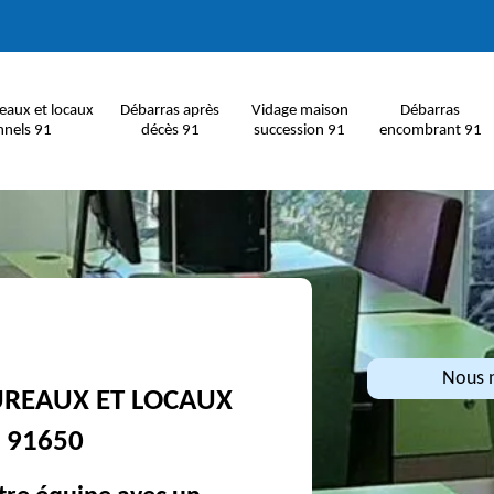
eaux et locaux
Débarras après
Vidage maison
Débarras
nnels 91
décès 91
succession 91
encombrant 91
Nous n
UREAUX ET LOCAUX
 91650