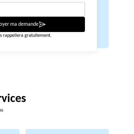
oyer ma demande
s rappellera gratuitement.
rvices
ns