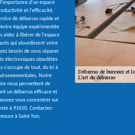
l'importance d'un espace
oductivité et l'efficacité.
rvice de débarras rapide et
 Notre équipe expérimentée
s aider à libérer de l'espace
nts qui alourdissent votre
yez besoin de vous séparer
ts électroniques obsolètes
s s'occupe de tout, du tri à
nvironnementales. Notre
aire nous permettent de
ant un débarras efficace et
 pouvez vous concentrer sur
 reste à 91650. Contactez-
mesure à Saint Yon.