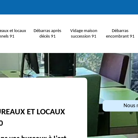
eaux et locaux
Débarras après
Vidage maison
Débarras
nnels 91
décès 91
succession 91
encombrant 91
Nous n
UREAUX ET LOCAUX
0