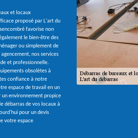
eaux et locaux
fficace proposé par L'art du
ésencombré favorise non
également le bien-être des
éménager ou simplement de
r agencement, nos services
de et professionnelle.
quipements obsolètes à
ites confiance à notre
re espace de travail en un
ur un environnement propice
t le débarras de vos locaux à
ourd'hui pour un devis
de votre espace