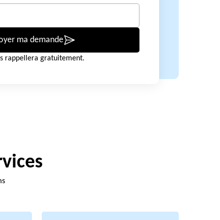
oyer ma demande
s rappellera gratuitement.
rvices
ns