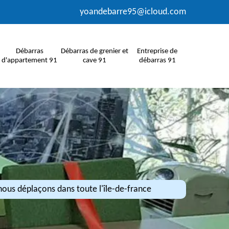
yoandebarre95@icloud.com
Débarras
Débarras de grenier et
Entreprise de
d'appartement 91
cave 91
débarras 91
ous déplaçons dans toute l'île-de-france