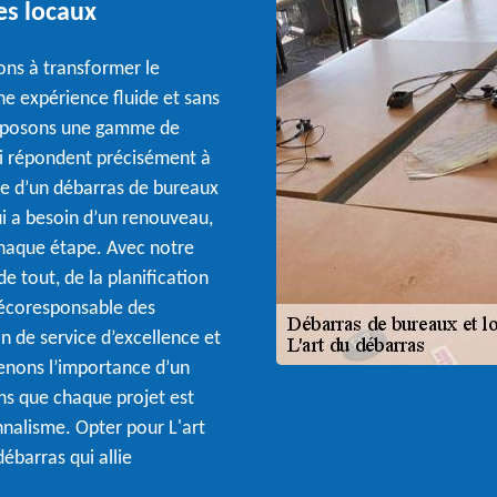
es locaux
ons à transformer le
e expérience fluide et sans
proposons une gamme de
ui répondent précisément à
he d’un débarras de bureaux
 a besoin d’un renouveau,
chaque étape. Avec notre
 tout, de la planification
e écoresponsable des
n de service d’excellence et
renons l’importance d’un
ns que chaque projet est
onnalisme. Opter pour L'art
débarras qui allie