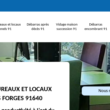
eaux et locaux
Débarras après
Vidage maison
Débarras
nnels 91
décès 91
succession 91
encombrant 91
UREAUX ET LOCAUX
Nous n
S FORGES 91640