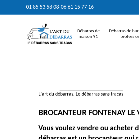
01 85 53 58 08
-
06 61 15 77 16
Débarras de
Débarras de bur
maison 91
professio
L'art du débarras, Le débarras sans tracas
BROCANTEUR FONTENAY LE 
Vous voulez vendre ou acheter de
débarras est un brocanteur qui 