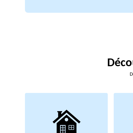
Décou
D