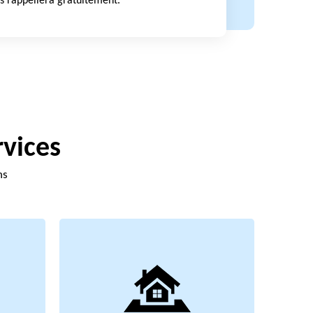
s rappellera gratuitement.
rvices
ns