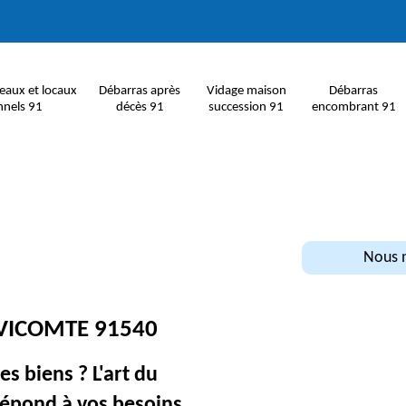
eaux et locaux
Débarras après
Vidage maison
Débarras
nnels 91
décès 91
succession 91
encombrant 91
Nous n
VICOMTE 91540
s biens ? L'art du
répond à vos besoins