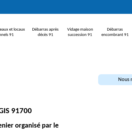
eaux et locaux
Débarras après
Vidage maison
Débarras
nnels 91
décès 91
succession 91
encombrant 91
Nous n
IS 91700
enier organisé par le