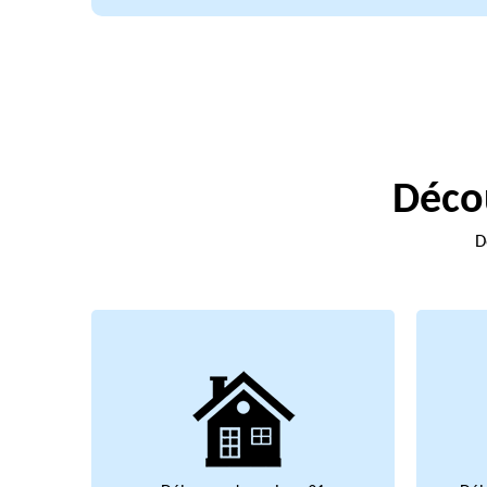
Décou
D