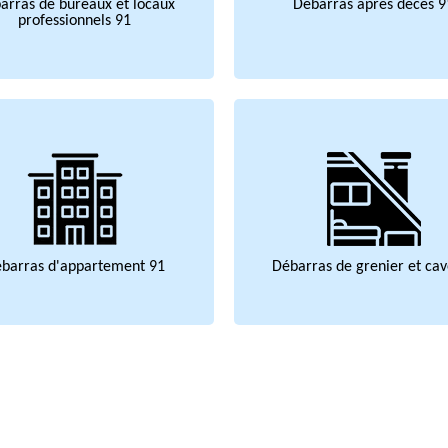
arras de bureaux et locaux
Débarras après décès 9
professionnels 91
barras d'appartement 91
Débarras de grenier et cav