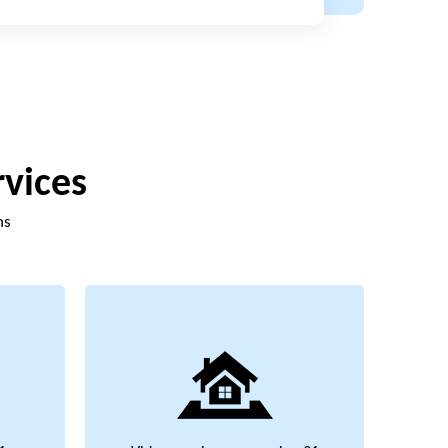
rvices
ns