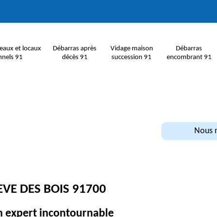
eaux et locaux
Débarras après
Vidage maison
Débarras
nnels 91
décès 91
succession 91
encombrant 91
Nous n
VE DES BOIS 91700
un expert incontournable