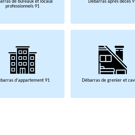
arras de bureaux et locaux
Débarras après décès 9
professionnels 91
barras d'appartement 91
Débarras de grenier et cav