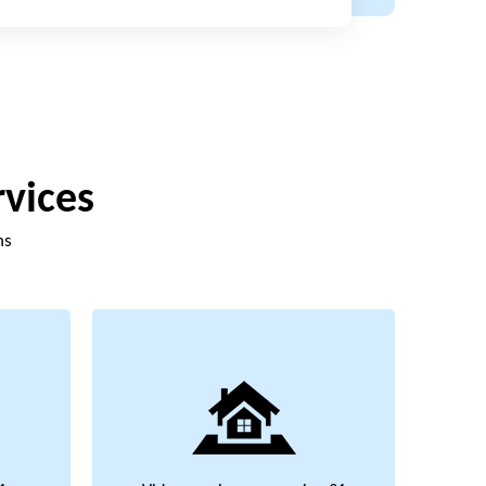
rvices
ns