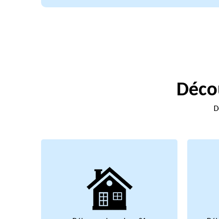
Décou
D