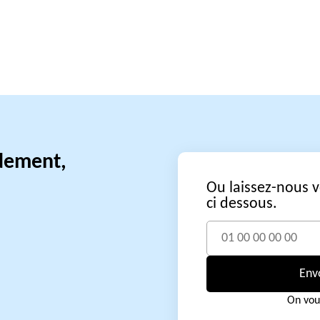
idement,
Ou laissez-nous 
ci dessous.
Env
On vou