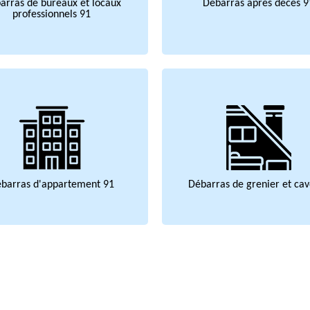
arras de bureaux et locaux
Débarras après décès 9
professionnels 91
barras d'appartement 91
Débarras de grenier et cav