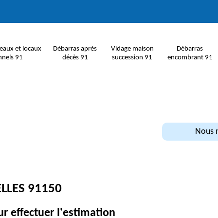
eaux et locaux
Débarras après
Vidage maison
Débarras
nnels 91
décès 91
succession 91
encombrant 91
Nous n
ELLES 91150
ur effectuer l'estimation