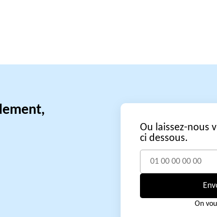
idement,
Ou laissez-nous 
ci dessous.
Env
On vou