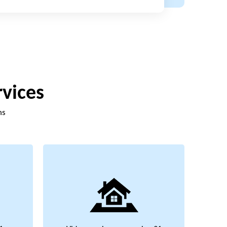
rvices
ns