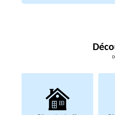
Décou
D